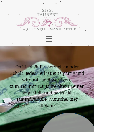
Ob Tischläufer, Servietten oder
Schals: jedes Teil ist einzigartig
und
wird mit hochwertigen,
zum Teil mit 100 Jahre altem Leinen
hergestellt und bedruckt.
Für individulle Wünsche, hier
klicken: