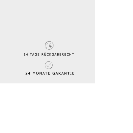
Rücksendung.
Taschen
Rucksäcke
Gürtel
Lederhosenträger
Kissen